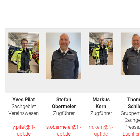
Yves Pilat
Stefan
Markus
Thom
Sachgebiet
Obermeier
Kern
Schli
Vereinswesen
Zugführer
Zugführer
Gruppen
Sachge
y.pilat@ff-
s.obermeier@ff-
m.kern@ff-
Presse
upf.de
upf.de
upf.de
t.schlie