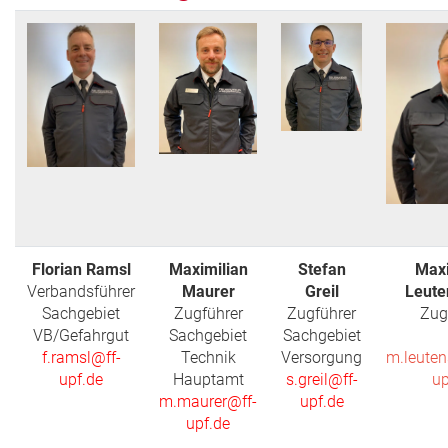
Florian Ramsl
Maximilian
Stefan
Maxi
Verbandsführer
Maurer
Greil
Leute
Sachgebiet
Zugführer
Zugführer
Zug
VB/Gefahrgut
Sachgebiet
Sachgebiet
f.ramsl@ff-
Technik
Versorgung
m.leuten
upf.de
Hauptamt
s.greil@ff-
up
m.maurer@ff-
upf.de
upf.de