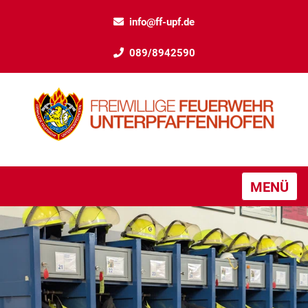
info@ff-upf.de
089/8942590
MENÜ