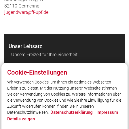
82110 Germering
jugendwart@ff-upf.de
Unser Leitsatz
- Unsere Freizeit für Ihre Sicherheit -
Cookie-Einstellungen
Quicklinks
Wir verwenden Cookies, um Ihnen ein optimales Webseiten-
Stadt Germering
Erlebnis zu bieten. Mit der Nutzung unserer Webseite stimmen
Freiwillige Feuerwehr Germering
Sie der Verwendung von Cookies zu. Weitere Informationen über
YouTube
die Verwendung von Cookies und wie Sie Ihre Einwilligung für die
Zukunft widerrufen können, finden Sie in unseren
Datenschutzerklärung
Impressum
Datenschutzhinweisen.
Social Media
Details zeigen
Auch unterwegs immer auf dem Laufenden bleiben?