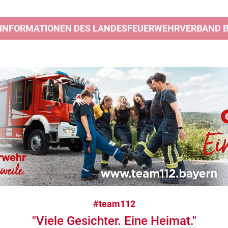
 INFORMATIONEN DES LANDESFEUERWEHRVERBAND BA
#team112
"Viele Gesichter. Eine Heimat."