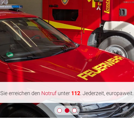
Sie erreichen den
Notruf
unter
112
. Jederzeit, europaweit.