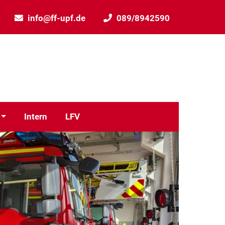
info@ff-upf.de
089/8942590
Intern
LFV