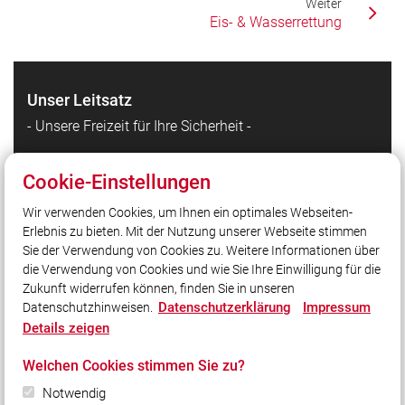
Weiter
Eis- & Wasserrettung
Unser Leitsatz
- Unsere Freizeit für Ihre Sicherheit -
Cookie-Einstellungen
Quicklinks
Wir verwenden Cookies, um Ihnen ein optimales Webseiten-
Stadt Germering
Erlebnis zu bieten. Mit der Nutzung unserer Webseite stimmen
Freiwillige Feuerwehr Germering
Sie der Verwendung von Cookies zu. Weitere Informationen über
YouTube
die Verwendung von Cookies und wie Sie Ihre Einwilligung für die
Zukunft widerrufen können, finden Sie in unseren
Datenschutzerklärung
Impressum
Datenschutzhinweisen.
Social Media
Details zeigen
Auch unterwegs immer auf dem Laufenden bleiben?
Welchen Cookies stimmen Sie zu?
Bleiben Sie mit uns in Kontakt und vernetzen Sie sich
mit uns!
Notwendig