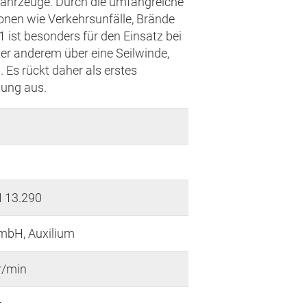
rfahrzeuge. Durch die umfangreiche
ionen wie Verkehrsunfälle, Brände
1 ist besonders für den Einsatz bei
ter anderem über eine Seilwinde,
Es rückt daher als erstes
stung aus.
 13.290
mbH, Auxilium
r/min
r