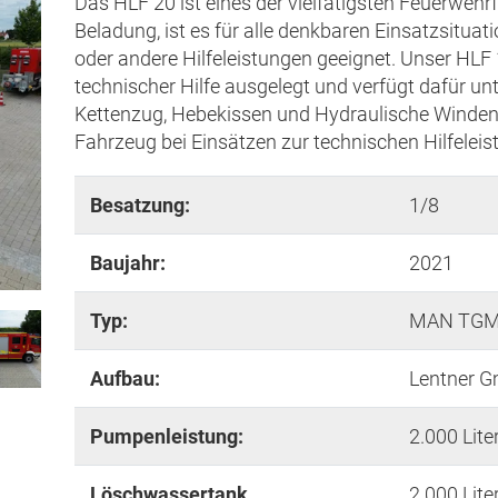
Das HLF 20 ist eines der vielfätigsten Feuerweh
Beladung, ist es für alle denkbaren Einsatzsituat
oder andere Hilfeleistungen geeignet. Unser HLF 
technischer Hilfe ausgelegt und verfügt dafür un
Kettenzug, Hebekissen und Hydraulische Winden. 
Fahrzeug bei Einsätzen zur technischen Hilfelei
Besatzung:
1/8
Baujahr:
2021
Typ:
MAN TGM
Aufbau:
Lentner G
Pumpenleistung:
2.000 Lite
Löschwassertank
2.000 Lite