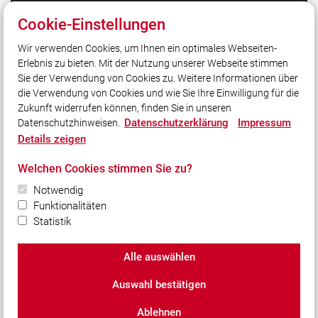
Cookie-Einstellungen
Quicklinks
Wir verwenden Cookies, um Ihnen ein optimales Webseiten-
Stadt Germering
Erlebnis zu bieten. Mit der Nutzung unserer Webseite stimmen
Freiwillige Feuerwehr Germering
Sie der Verwendung von Cookies zu. Weitere Informationen über
YouTube
die Verwendung von Cookies und wie Sie Ihre Einwilligung für die
Zukunft widerrufen können, finden Sie in unseren
Datenschutzerklärung
Impressum
Datenschutzhinweisen.
Social Media
Details zeigen
Auch unterwegs immer auf dem Laufenden bleiben?
Welchen Cookies stimmen Sie zu?
Bleiben Sie mit uns in Kontakt und vernetzen Sie sich
mit uns!
Notwendig
Funktionalitäten
Statistik
Alle auswählen
© 2026 Freiwillige Feuerwehr Unterpfaffenhofen e.V.
Auswahl bestätigen
Impressum
|
Datenschutz
|
Cookie-Einstellungen
Ablehnen