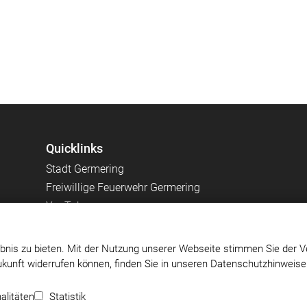
Quicklinks
Stadt Germering
Freiwillige Feuerwehr Germering
YouTube
bnis zu bieten. Mit der Nutzung unserer Webseite stimmen Sie der V
Zukunft widerrufen können, finden Sie in unseren Datenschutzhinweis
Impressum
|
Datenschutz
|
Cookie-Einstellungen
alitäten
Statistik