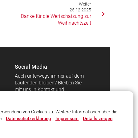
Weiter
25.12.2025
Danke für die Wertschätzung zur
Weihnachtszeit
Social Media
Auch unterwegs immer auf dem
Laufenden bleiben? Bleiben Sie
mit uns in Kontakt und
vernetzen Sie sich mit uns!
erwendung von Cookies zu. Weitere Informationen über die
en.
Datenschutzerklärung
Impressum
Details zeigen