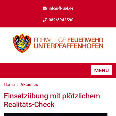
info@ff-upf.de
089/8942590
MENÜ
Home
Aktuelles
Einsatzübung mit plötzlichem
Realitäts-Check